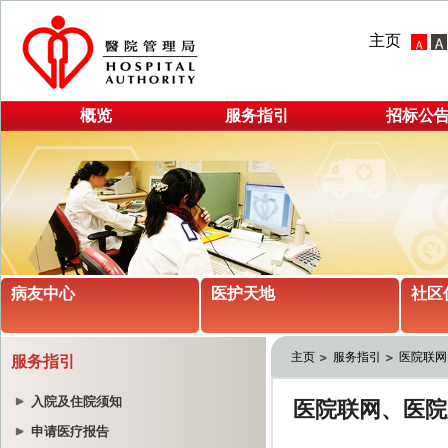
主页
概览
服务指引
招标公
病友中心
医护天地
社区
主页
服务指引
医院联网
服务指引
入院及住院须知
申请医疗报告