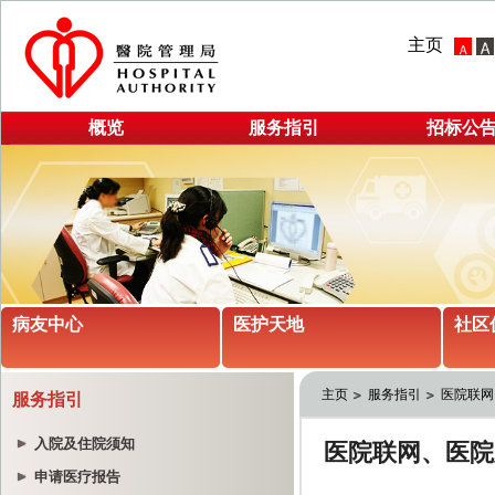
主页
概览
服务指引
招标公
病友中心
医护天地
社区
主页
服务指引
医院联网
服务指引
入院及住院须知
申请医疗报告