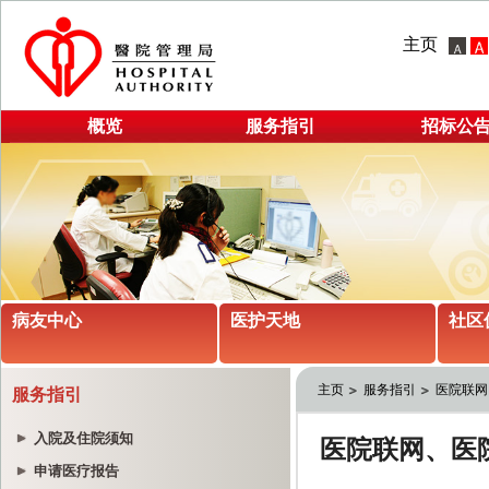
主页
概览
服务指引
招标公
病友中心
医护天地
社区
主页
服务指引
医院联网
服务指引
入院及住院须知
申请医疗报告