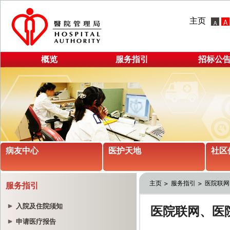
主页
概览
服务指引
招标公
病友中心
医护天地
社区
主页
服务指引
医院联网
服务指引
入院及住院须知
申请医疗报告