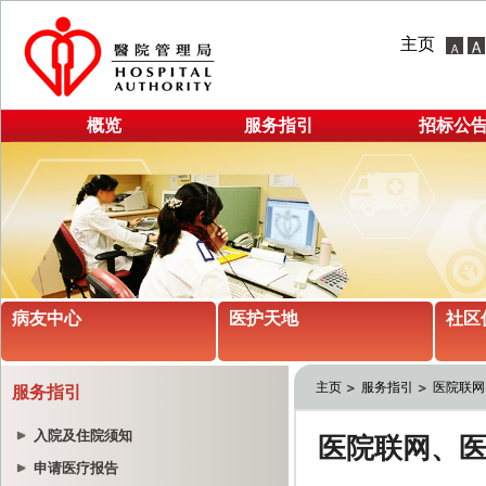
主页
概览
服务指引
招标公
病友中心
医护天地
社区
主页
服务指引
医院联网
服务指引
入院及住院须知
申请医疗报告