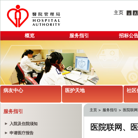
主页
概览
服务指引
招标公
病友中心
医护天地
社区
主页
服务指引
医院联网
服务指引
入院及住院须知
申请医疗报告