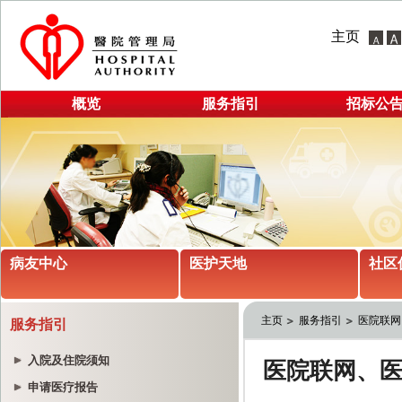
主页
概览
服务指引
招标公
病友中心
医护天地
社区
主页
服务指引
医院联网
服务指引
入院及住院须知
申请医疗报告