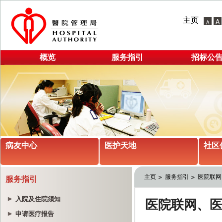
主页
概览
服务指引
招标公
病友中心
医护天地
社区
主页
服务指引
医院联网
服务指引
入院及住院须知
申请医疗报告