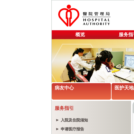
概览
服务指
病友中心
医护天地
服务指引
入院及住院须知
申请医疗报告