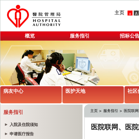
主页
概览
服务指引
招标公
病友中心
医护天地
社区
主页
服务指引
医院联网
服务指引
入院及住院须知
申请医疗报告