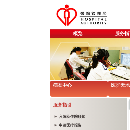
概览
服务指
病友中心
医护天地
服务指引
入院及住院须知
申请医疗报告