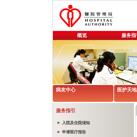
概览
服务指
病友中心
医护天地
服务指引
入院及住院须知
申请医疗报告