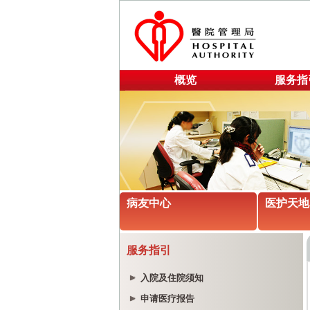
概览
服务指
病友中心
医护天地
服务指引
入院及住院须知
申请医疗报告