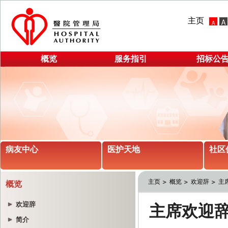
主页
概览
服务指引
招标公
病友中心
医护天地
社区
主页
概览
欢迎辞
主
概览
欢迎辞
简介