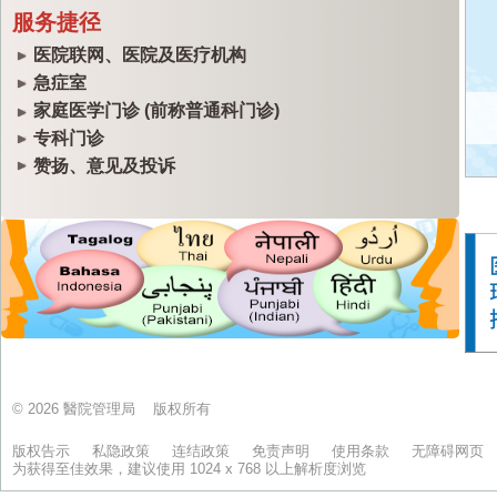
服务捷径
小
医院联网、医院及医疗机构
急症室
九
家庭医学门诊 (前称普通科门诊)
专科门诊
赞扬、意见及投诉
基
葵
公
© 2026 醫院管理局 版权所有
版权告示
私隐政策
连结政策
免责声明
使用条款
无障碍网页
为获得至佳效果，建议使用 1024 x 768 以上解析度浏览