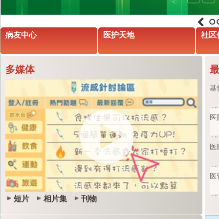
1
病友中心
医护天地
社区
多媒体
基
医
医
医
短片
相片集
刊物
基