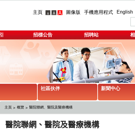
English
主頁
圖像版
手機應用程式
引
招標公告
招聘站
相
社區伙伴
新聞中心
主頁
概覽
醫院聯網、醫院及醫療機構