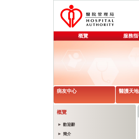
概覽
服務指
病友中心
醫護天地
概覽
歡迎辭
簡介