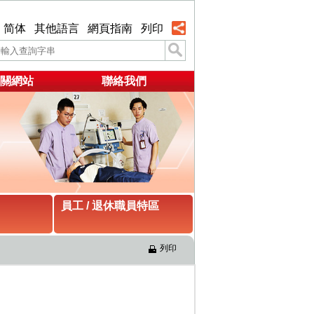
简体
其他語言
網頁指南
列印
關網站
聯絡我們
員工 / 退休職員特區
列印