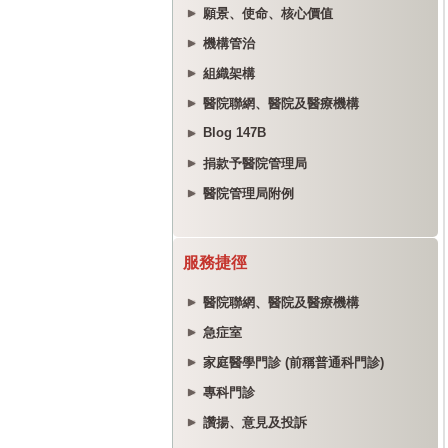
願景、使命、核心價值
機構管治
組織架構
醫院聯網、醫院及醫療機構
Blog 147B
捐款予醫院管理局
醫院管理局附例
服務捷徑
醫院聯網、醫院及醫療機構
急症室
家庭醫學門診 (前稱普通科門診)
專科門診
讚揚、意見及投訴