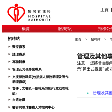
主頁
概覽
服務指引
招標公
招聘站
主頁
>
招聘站
>
醫療職系
護理職系
專職醫療
管理及其他專業職系
支援服務職系(包括病人服務助理及運作
助理職級)
督導，文書及一般職系(包括行政助理職
級)
自選兼職
醫管局環球醫療人才招聘中心