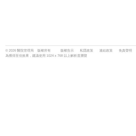
© 2026 醫院管理局 版權所有
版權告示
私隱政策
連結政策
免責聲明
為獲得至佳效果，建議使用 1024 x 768 以上解析度瀏覽