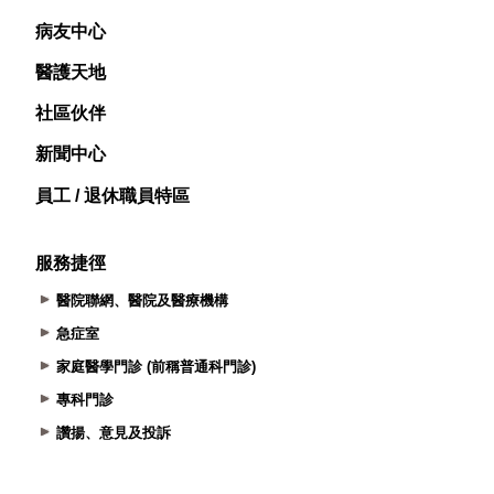
病友中心
醫護天地
社區伙伴
新聞中心
員工 / 退休職員特區
服務捷徑
醫院聯網、醫院及醫療機構
急症室
家庭醫學門診 (前稱普通科門診)
專科門診
讚揚、意見及投訴