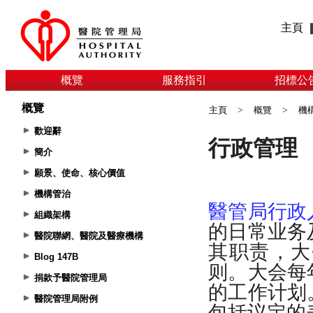
主頁
概覽
服務指引
招標公
概覽
主頁
>
概覽
>
機
歡迎辭
簡介
願景、使命、核心價值
機構管治
組織架構
醫院聯網、醫院及醫療機構
Blog 147B
捐款予醫院管理局
醫院管理局附例