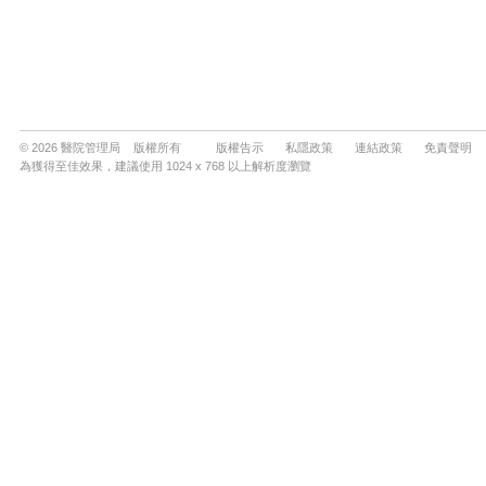
© 2026 醫院管理局 版權所有
版權告示
私隱政策
連結政策
免責聲明
為獲得至佳效果，建議使用 1024 x 768 以上解析度瀏覽