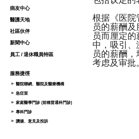
病友中心
醫護天地
社區伙伴
新聞中心
員工 / 退休職員特區
服務捷徑
醫院聯網、醫院及醫療機構
急症室
家庭醫學門診 (前稱普通科門診)
專科門診
讚揚、意見及投訴