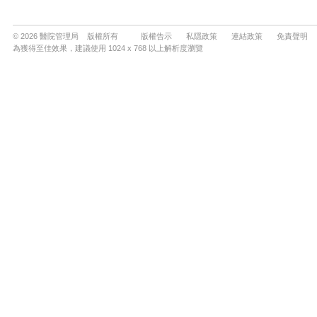
© 2026 醫院管理局 版權所有
版權告示
私隱政策
連結政策
免責聲明
為獲得至佳效果，建議使用 1024 x 768 以上解析度瀏覽