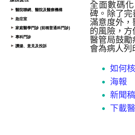
醫院聯網、醫院及醫療機構
急症室
家庭醫學門診 (前稱普通科門診)
專科門診
讚揚、意見及投訴