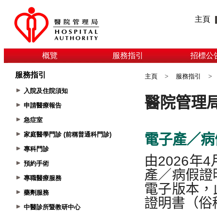
主頁
概覽
服務指引
招標公
服務指引
主頁
>
服務指引
>
入院及住院須知
申請醫療報告
急症室
家庭醫學門診 (前稱普通科門診)
專科門診
預約手術
專職醫療服務
藥劑服務
中醫診所暨教研中心