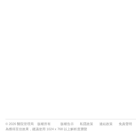
© 2026 醫院管理局 版權所有
版權告示
私隱政策
連結政策
免責聲明
為獲得至佳效果，建議使用 1024 x 768 以上解析度瀏覽