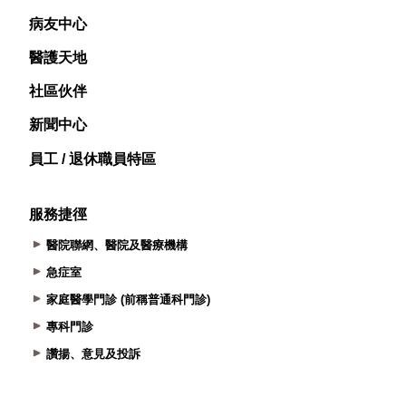
病友中心
醫護天地
社區伙伴
新聞中心
員工 / 退休職員特區
服務捷徑
醫院聯網、醫院及醫療機構
急症室
家庭醫學門診 (前稱普通科門診)
專科門診
讚揚、意見及投訴