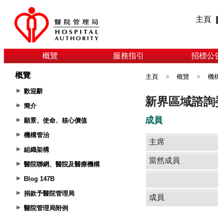
主頁
概覽
服務指引
招標公
概覽
主頁
>
概覽
>
機
歡迎辭
簡介
願景、使命、核心價值
機構管治
組織架構
醫院聯網、醫院及醫療機構
Blog 147B
捐款予醫院管理局
醫院管理局附例