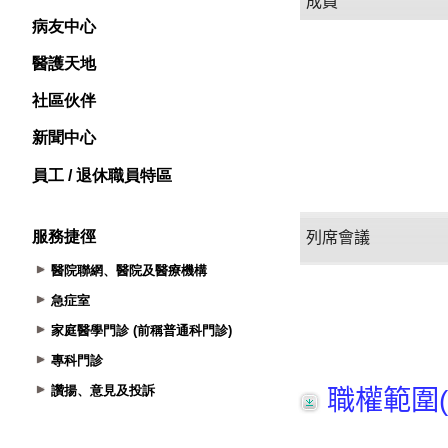
病友中心
醫護天地
社區伙伴
新聞中心
員工 / 退休職員特區
服務捷徑
醫院聯網、醫院及醫療機構
急症室
家庭醫學門診 (前稱普通科門診)
專科門診
讚揚、意見及投訴