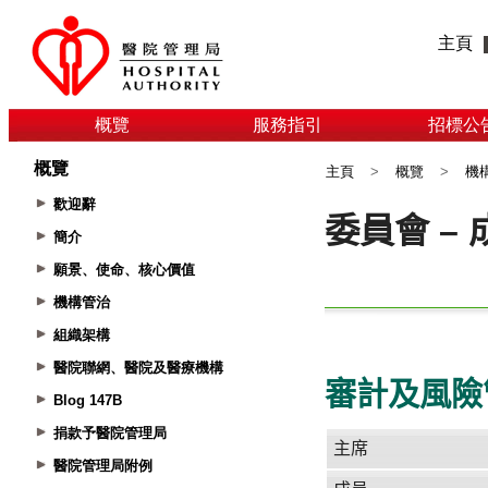
主頁
概覽
服務指引
招標公
概覽
主頁
>
概覽
>
機
歡迎辭
簡介
願景、使命、核心價值
機構管治
組織架構
醫院聯網、醫院及醫療機構
Blog 147B
捐款予醫院管理局
醫院管理局附例