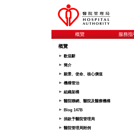
概覽
服務指
概覽
歡迎辭
簡介
願景、使命、核心價值
機構管治
組織架構
醫院聯網、醫院及醫療機構
Blog 147B
捐款予醫院管理局
醫院管理局附例