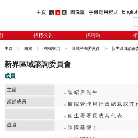
Englis
主頁
圖像版
手機應用程式
引
招標公告
招聘站
相
主頁
>
概覽
>
機構管治
>
區域諮詢委員會
>
新界區域諮詢