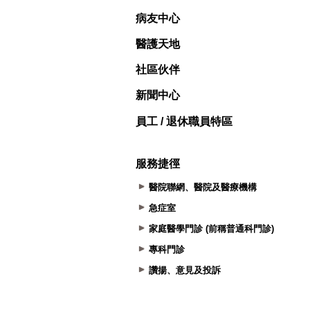
病友中心
醫護天地
社區伙伴
新聞中心
員工 / 退休職員特區
服務捷徑
醫院聯網、醫院及醫療機構
急症室
家庭醫學門診 (前稱普通科門診)
專科門診
讚揚、意見及投訴