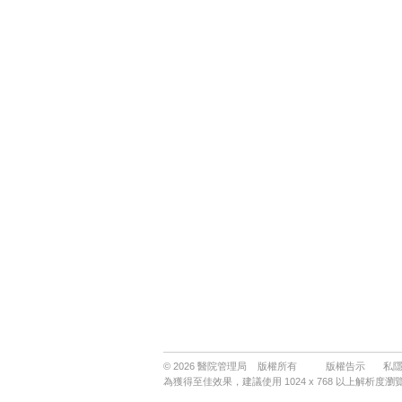
© 2026 醫院管理局 版權所有
版權告示
私
為獲得至佳效果，建議使用 1024 x 768 以上解析度瀏