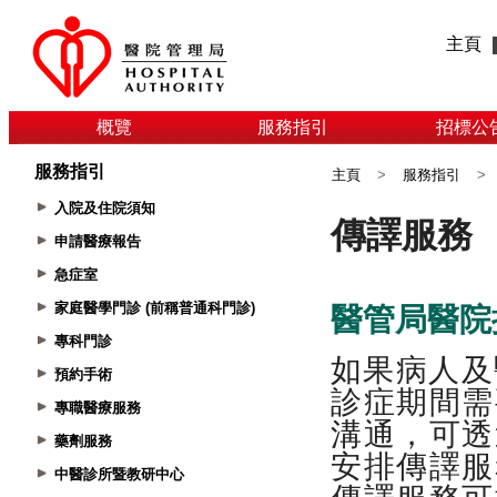
主頁
概覽
服務指引
招標公
服務指引
主頁
>
服務指引
>
入院及住院須知
申請醫療報告
急症室
家庭醫學門診 (前稱普通科門診)
專科門診
預約手術
專職醫療服務
藥劑服務
中醫診所暨教研中心