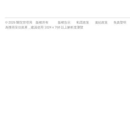
© 2026 醫院管理局 版權所有
版權告示
私隱政策
連結政策
免責聲明
為獲得至佳效果，建議使用 1024 x 768 以上解析度瀏覽