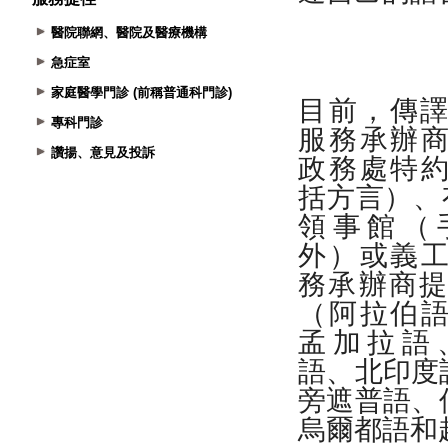
醫院聯網、醫院及醫療機構
急症室
家庭醫學門診 (前稱普通科門診)
專科門診
讚揚、意見及投訴