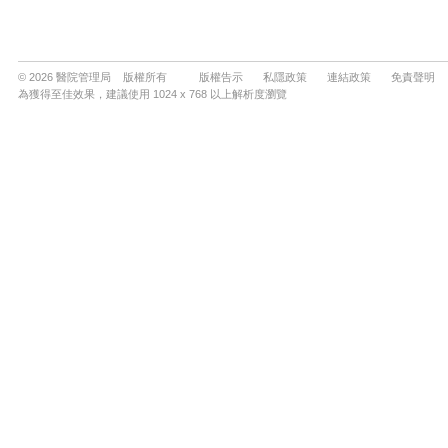
© 2026 醫院管理局 版權所有
版權告示
私隱政策
連結政策
免責聲明
為獲得至佳效果，建議使用 1024 x 768 以上解析度瀏覽