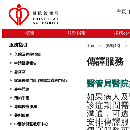
主頁
概覽
服務指引
招標公
服務指引
主頁
>
服務指引
>
入院及住院須知
申請醫療報告
急症室
家庭醫學門診 (前稱普通科門診)
專科門診
預約手術
專職醫療服務
藥劑服務
中醫診所暨教研中心