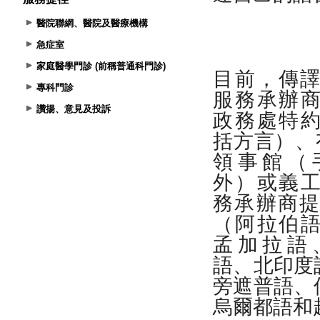
醫院聯網、醫院及醫療機構
急症室
家庭醫學門診 (前稱普通科門診)
專科門診
讚揚、意見及投訴