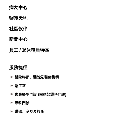
病友中心
醫護天地
社區伙伴
新聞中心
員工 / 退休職員特區
服務捷徑
醫院聯網、醫院及醫療機構
急症室
家庭醫學門診 (前稱普通科門診)
專科門診
讚揚、意見及投訴