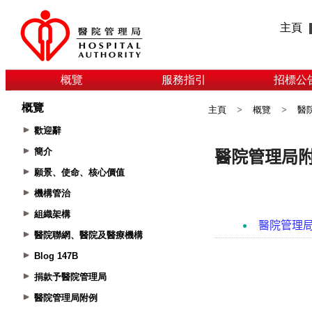
主頁
概覽
服務指引
招標公
概覽
主頁
>
概覽
>
醫
歡迎辭
簡介
願景、使命、核心價值
機構管治
組織架構
醫院聯網、醫院及醫療機構
Blog 147B
捐款予醫院管理局
醫院管理局附例