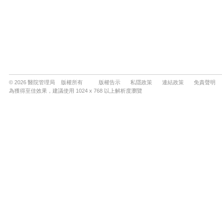
© 2026 醫院管理局 版權所有
版權告示
私隱政策
連結政策
免責聲明
為獲得至佳效果，建議使用 1024 x 768 以上解析度瀏覽