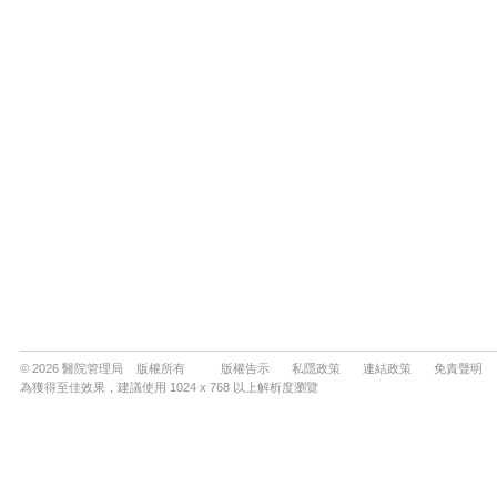
© 2026 醫院管理局 版權所有
版權告示
私隱政策
連結政策
免責聲明
為獲得至佳效果，建議使用 1024 x 768 以上解析度瀏覽