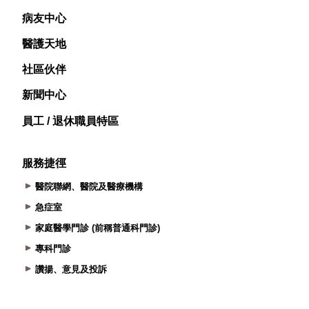
病友中心
醫護天地
社區伙伴
新聞中心
員工 / 退休職員特區
服務捷徑
醫院聯網、醫院及醫療機構
急症室
家庭醫學門診 (前稱普通科門診)
專科門診
讚揚、意見及投訴