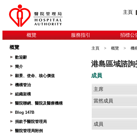
主頁
概覽
服務指引
招標公
概覽
主頁
>
概覽
>
機
歡迎辭
簡介
願景、使命、核心價值
機構管治
組織架構
醫院聯網、醫院及醫療機構
Blog 147B
捐款予醫院管理局
醫院管理局附例