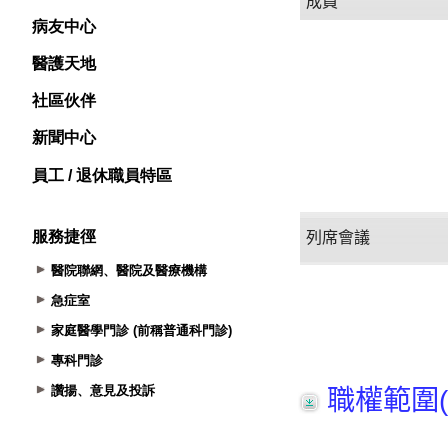
病友中心
醫護天地
社區伙伴
新聞中心
員工 / 退休職員特區
服務捷徑
醫院聯網、醫院及醫療機構
急症室
家庭醫學門診 (前稱普通科門診)
專科門診
讚揚、意見及投訴