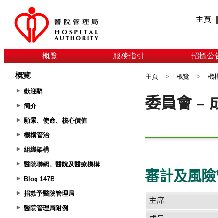
主頁
概覽
服務指引
招標公
概覽
主頁
>
概覽
>
機
歡迎辭
簡介
願景、使命、核心價值
機構管治
組織架構
醫院聯網、醫院及醫療機構
Blog 147B
捐款予醫院管理局
醫院管理局附例