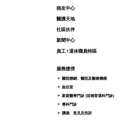
病友中心
醫護天地
社區伙伴
新聞中心
員工 / 退休職員特區
服務捷徑
醫院聯網、醫院及醫療機構
急症室
家庭醫學門診 (前稱普通科門診)
專科門診
讚揚、意見及投訴