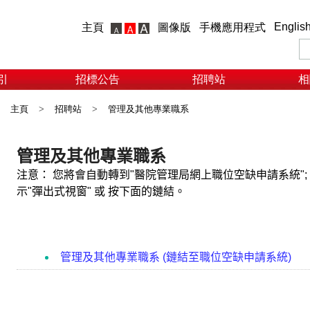
Englis
主頁
圖像版
手機應用程式
引
招標公告
招聘站
相
主頁
>
招聘站
>
管理及其他專業職系