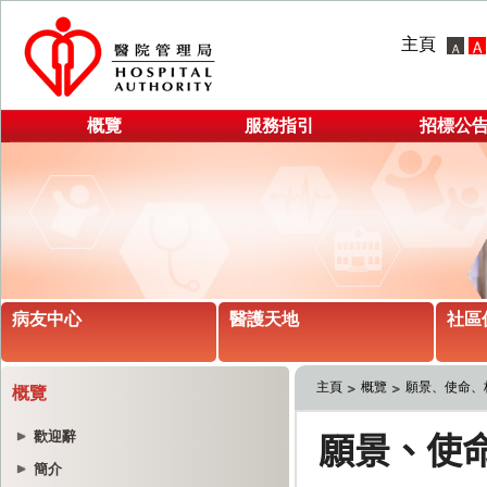
主頁
概覽
服務指引
招標公
病友中心
醫護天地
社區
主頁
概覽
願景、使命、
概覽
歡迎辭
簡介