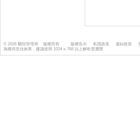
© 2026 醫院管理局 版權所有
版權告示
私隱政策
連結政策
為獲得至佳效果，建議使用 1024 x 768 以上解析度瀏覽