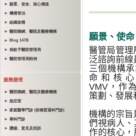
願景、使命、核心價值
機構管治
組織架構
醫院聯網、醫院及醫療機構
Blog 147B
捐款予醫院管理局
醫院管理局附例
服務捷徑
醫院聯網、醫院及醫療機構
急症室
家庭醫學門診 (前稱普通科門診)
專科門診
讚揚、意見及投訴