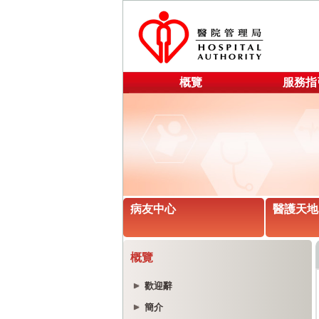
概覽
服務指
病友中心
醫護天地
概覽
歡迎辭
簡介