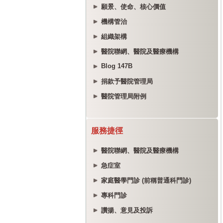
願景、使命、核心價值
機構管治
組織架構
醫院聯網、醫院及醫療機構
Blog 147B
捐款予醫院管理局
醫院管理局附例
服務捷徑
醫院聯網、醫院及醫療機構
急症室
家庭醫學門診 (前稱普通科門診)
專科門診
讚揚、意見及投訴