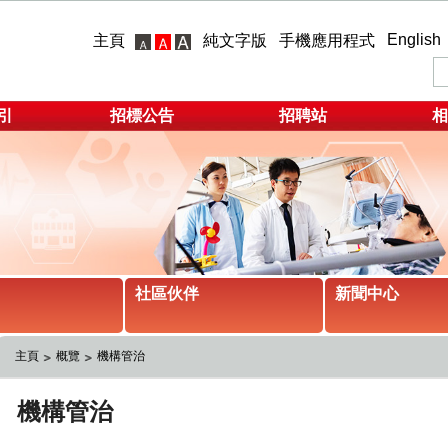
English
主頁
純文字版
手機應用程式
引
招標公告
招聘站
相
社區伙伴
新聞中心
主頁
概覽
機構管治