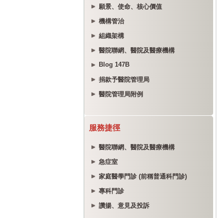
願景、使命、核心價值
機構管治
組織架構
醫院聯網、醫院及醫療機構
Blog 147B
捐款予醫院管理局
醫院管理局附例
服務捷徑
醫院聯網、醫院及醫療機構
急症室
家庭醫學門診 (前稱普通科門診)
專科門診
讚揚、意見及投訴