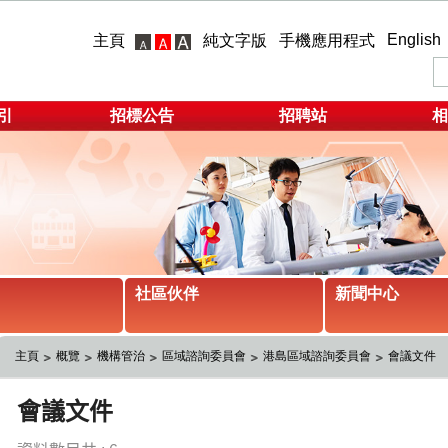
English
主頁
純文字版
手機應用程式
引
招標公告
招聘站
相
社區伙伴
新聞中心
主頁
概覽
機構管治
區域諮詢委員會
港島區域諮詢委員會
會議文件