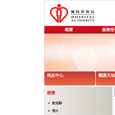
概覽
服務指
病友中心
醫護天地
概覽
歡迎辭
簡介