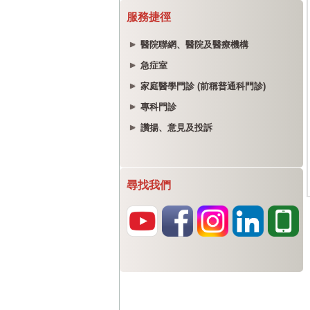
服務捷徑
醫院聯網、醫院及醫療機構
急症室
家庭醫學門診 (前稱普通科門診)
專科門診
讚揚、意見及投訴
尋找我們