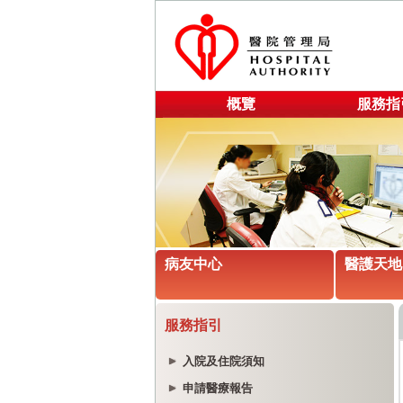
概覽
服務指
病友中心
醫護天地
服務指引
入院及住院須知
申請醫療報告