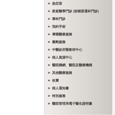
急症室
家庭醫學門診 (前稱普通科門診)
專科門診
預約手術
專職醫療服務
藥劑服務
中醫診所暨教研中心
病人資源中心
醫院聯網、醫院及醫療機構
其他醫療服務
收費
病人通知書
特別服務
醫院管理局電子醫生證明書