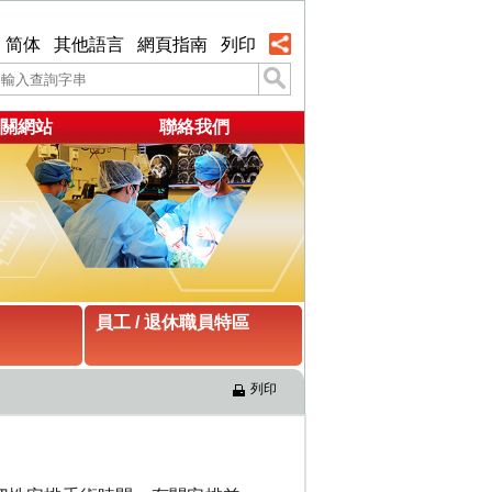
简体
其他語言
網頁指南
列印
關網站
聯絡我們
員工 / 退休職員特區
列印