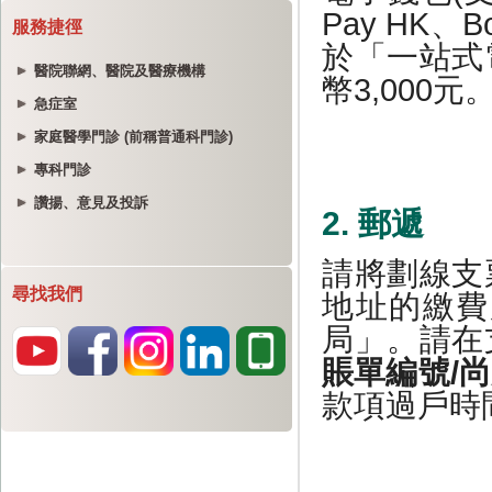
服務捷徑
醫院聯網、醫院及醫療機構
急症室
家庭醫學門診 (前稱普通科門診)
專科門診
讚揚、意見及投訴
尋找我們