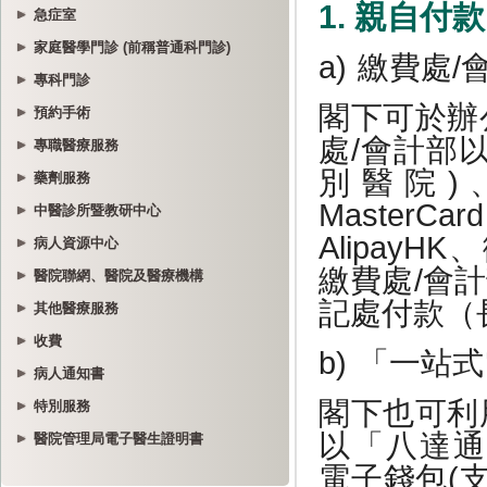
急症室
家庭醫學門診 (前稱普通科門診)
專科門診
預約手術
專職醫療服務
藥劑服務
中醫診所暨教研中心
病人資源中心
醫院聯網、醫院及醫療機構
其他醫療服務
收費
病人通知書
特別服務
醫院管理局電子醫生證明書