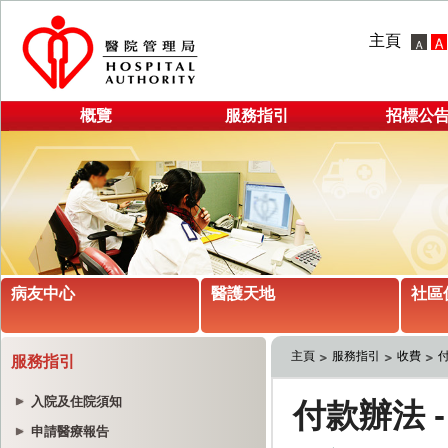
主頁
概覽
服務指引
招標公
病友中心
醫護天地
社區
主頁
服務指引
收費
服務指引
入院及住院須知
申請醫療報告