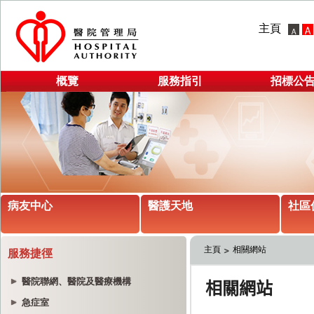
主頁
概覽
服務指引
招標公
病友中心
醫護天地
社區
主頁
相關網站
服務捷徑
醫院聯網、醫院及醫療機構
急症室