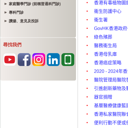
家庭醫學門診 (前稱普通科門診)
專科門診
讚揚、意見及投訴
尋找我們