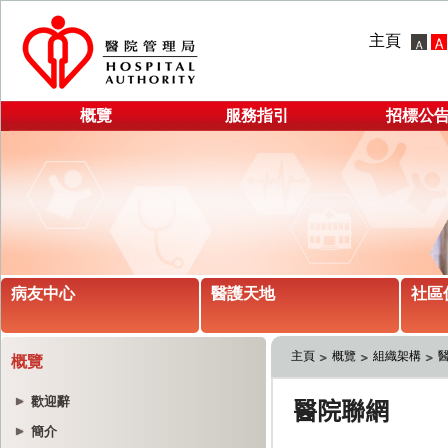
主頁
概覽
服務指引
招標公
病友中心
醫護天地
社區
主頁
概覽
組織架構
概覽
歡迎辭
簡介