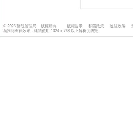
© 2026 醫院管理局 版權所有
版權告示
私隱政策
連結政策
為獲得至佳效果，建議使用 1024 x 768 以上解析度瀏覽