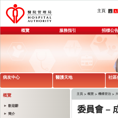
主頁
概覽
服務指引
招標公
病友中心
醫護天地
社區
主頁
概覽
機構管治
概覽
歡迎辭
簡介