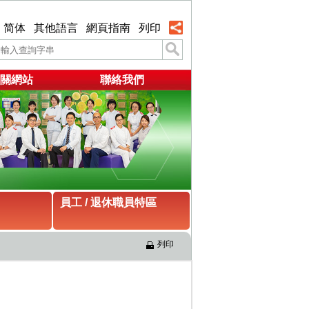
简体
其他語言
網頁指南
列印
關網站
聯絡我們
員工 / 退休職員特區
列印