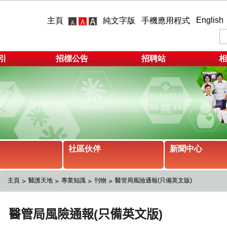
English
主頁
純文字版
手機應用程式
引
招標公告
招聘站
相
社區伙伴
新聞中心
主頁
醫護天地
專業知識
刊物
醫管局風險通報(只備英文版)