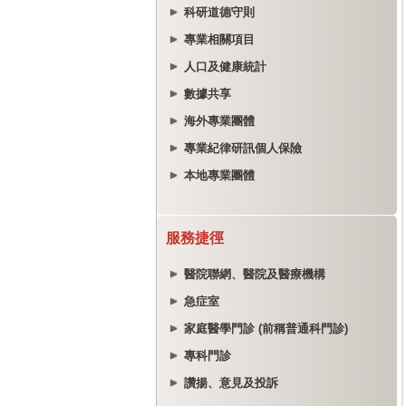
科研道德守則
專業相關項目
人口及健康統計
數據共享
海外專業團體
專業紀律研訊個人保險
本地專業團體
服務捷徑
醫院聯網、醫院及醫療機構
急症室
家庭醫學門診 (前稱普通科門診)
專科門診
讚揚、意見及投訴