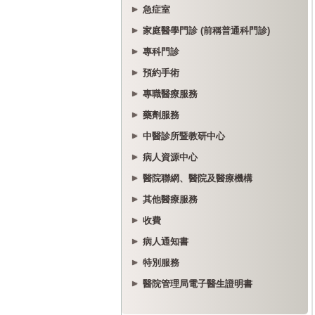
急症室
家庭醫學門診 (前稱普通科門診)
專科門診
預約手術
專職醫療服務
藥劑服務
中醫診所暨教研中心
病人資源中心
醫院聯網、醫院及醫療機構
其他醫療服務
收費
病人通知書
特別服務
醫院管理局電子醫生證明書