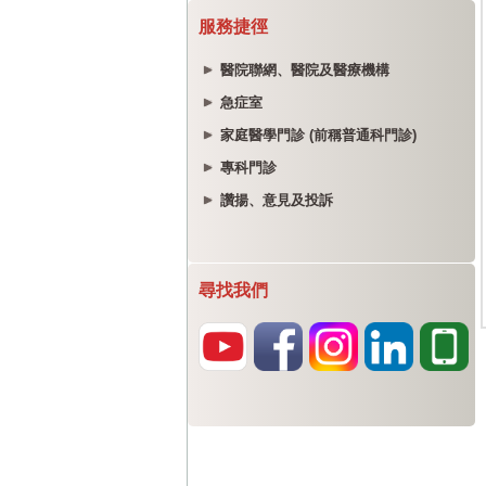
服務捷徑
醫院聯網、醫院及醫療機構
急症室
家庭醫學門診 (前稱普通科門診)
專科門診
讚揚、意見及投訴
尋找我們