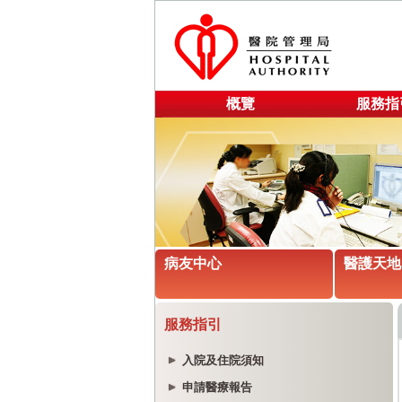
概覽
服務指
病友中心
醫護天地
服務指引
入院及住院須知
申請醫療報告