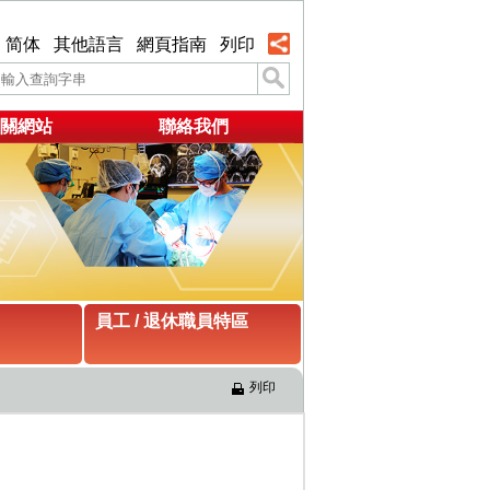
简体
其他語言
網頁指南
列印
關網站
聯絡我們
員工 / 退休職員特區
列印