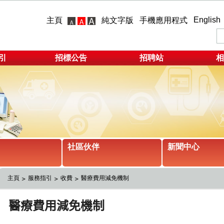
English
主頁
純文字版
手機應用程式
引
招標公告
招聘站
相
社區伙伴
新聞中心
主頁
服務指引
收費
醫療費用減免機制