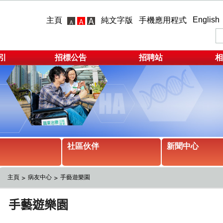
English
主頁
純文字版
手機應用程式
引
招標公告
招聘站
相
社區伙伴
新聞中心
主頁
病友中心
手藝遊樂園