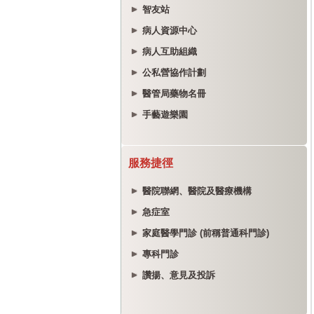
智友站
病人資源中心
病人互助組織
公私營協作計劃
醫管局藥物名冊
手藝遊樂園
服務捷徑
醫院聯網、醫院及醫療機構
急症室
家庭醫學門診 (前稱普通科門診)
專科門診
讚揚、意見及投訴