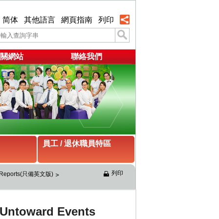
简体
其他語言
網頁指南
列印
關網站
聯絡我們
員工 / 退休職員特區
列印
nts Reports(只備英文版)