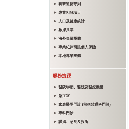
科研道德守則
專業相關項目
人口及健康統計
數據共享
海外專業團體
專業紀律研訊個人保險
本地專業團體
服務捷徑
醫院聯網、醫院及醫療機構
急症室
家庭醫學門診 (前稱普通科門診)
專科門診
讚揚、意見及投訴