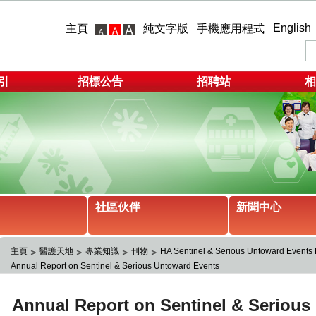
English
主頁
純文字版
手機應用程式
引
招標公告
招聘站
相
社區伙伴
新聞中心
主頁
醫護天地
專業知識
刊物
HA Sentinel & Serious Untoward Eve
Annual Report on Sentinel & Serious Untoward Events