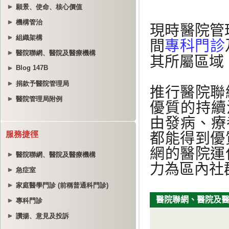
願景、使命、核心價值
機構管治
組織架構
醫院聯網、醫院及醫療機構
Blog 147B
捐款予醫院管理局
醫院管理局附例
服務捷徑
醫院聯網、醫院及醫療機構
急症室
家庭醫學門診 (前稱普通科門診)
專科門診
讚揚、意見及投訴