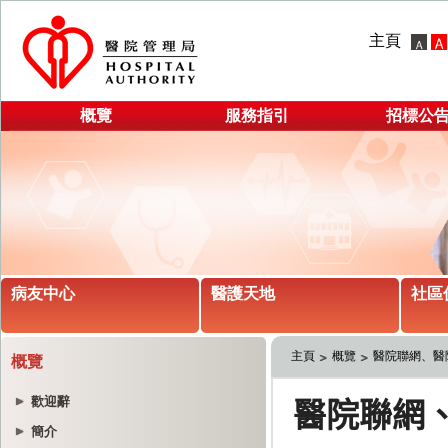
主頁
概覽
服務指引
招標公
病友中心
醫護天地
社區
主頁
概覽
醫院聯網、醫
概覽
歡迎辭
簡介