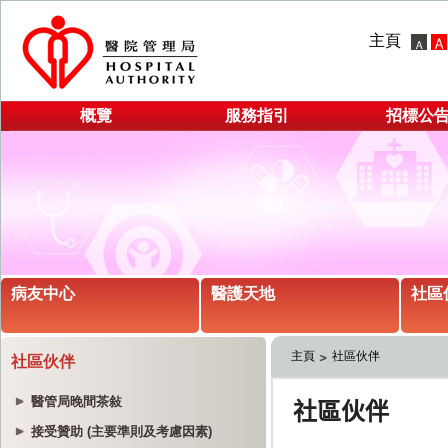
主頁
概覽
服務指引
招標公
病友中心
醫護天地
社區
主頁
社區伙伴
社區伙伴
醫管局晚間茶敍
接受贊助 (主要準則及考慮因素)