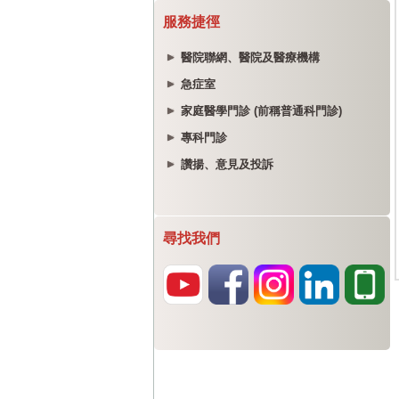
服務捷徑
醫院聯網、醫院及醫療機構
急症室
家庭醫學門診 (前稱普通科門診)
專科門診
讚揚、意見及投訴
尋找我們