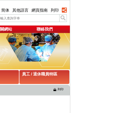
简体
其他語言
網頁指南
列印
關網站
聯絡我們
員工 / 退休職員特區
列印