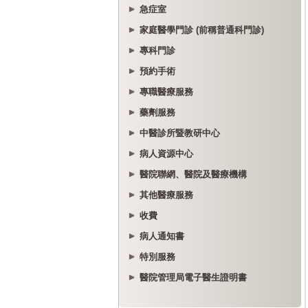
急症室
家庭醫學門診 (前稱普通科門診)
專科門診
預約手術
專職醫療服務
藥劑服務
中醫診所暨教研中心
病人資源中心
醫院聯網、醫院及醫療機構
其他醫療服務
收費
病人通知書
特別服務
醫院管理局電子醫生證明書