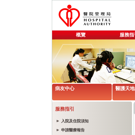
概覽
服務指
病友中心
醫護天地
服務指引
入院及住院須知
申請醫療報告