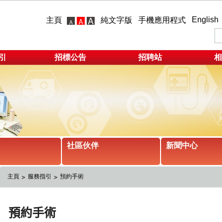
English
主頁
純文字版
手機應用程式
引
招標公告
招聘站
相
社區伙伴
新聞中心
主頁
服務指引
預約手術