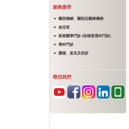
服務捷徑
醫院聯網、醫院及醫療機構
急症室
家庭醫學門診 (前稱普通科門診)
專科門診
讚揚、意見及投訴
尋找我們