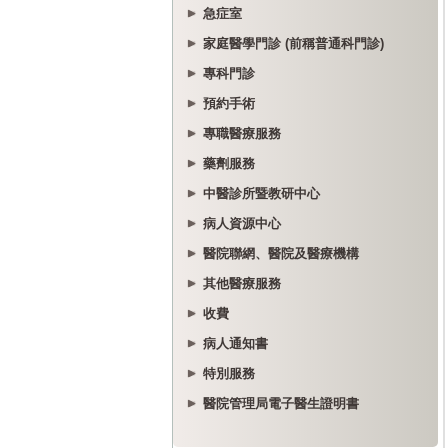
急症室
家庭醫學門診 (前稱普通科門診)
專科門診
預約手術
專職醫療服務
藥劑服務
中醫診所暨教研中心
病人資源中心
醫院聯網、醫院及醫療機構
其他醫療服務
收費
病人通知書
特別服務
醫院管理局電子醫生證明書