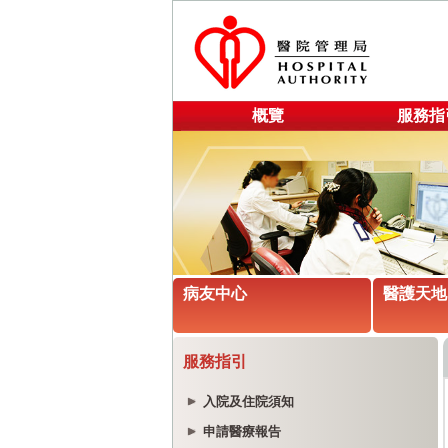
概覽
服務指
病友中心
醫護天地
服務指引
入院及住院須知
申請醫療報告