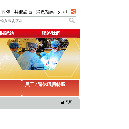
简体
其他語言
網頁指南
列印
關網站
聯絡我們
員工 / 退休職員特區
列印