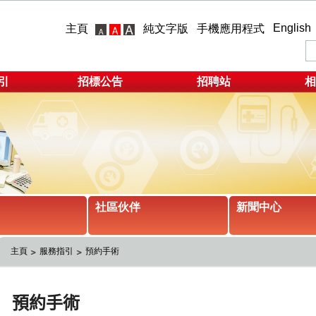
English
主頁
純文字版
手機應用程式
引
招標公告
招聘站
相
社區伙伴
新聞中心
主頁
服務指引
預約手術