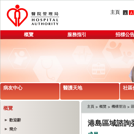
主頁
概覽
服務指引
招標公
病友中心
醫護天地
社區
主頁
概覽
機構管治
概覽
歡迎辭
簡介