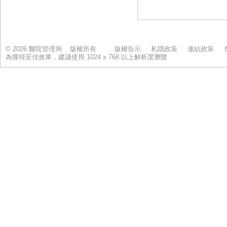
© 2026 醫院管理局 版權所有
版權告示
私隱政策
連結政策
為獲得至佳效果，建議使用 1024 x 768 以上解析度瀏覽