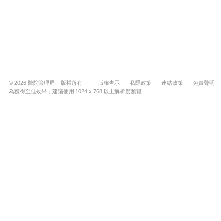
© 2026 醫院管理局 版權所有
版權告示
私隱政策
連結政策
免責聲明
為獲得至佳效果，建議使用 1024 x 768 以上解析度瀏覽