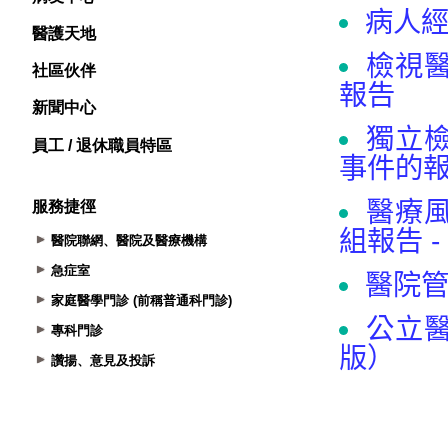
醫護天地
社區伙伴
新聞中心
員工 / 退休職員特區
服務捷徑
醫院聯網、醫院及醫療機構
急症室
家庭醫學門診 (前稱普通科門診)
專科門診
讚揚、意見及投訴