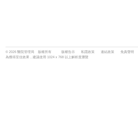
© 2026 醫院管理局 版權所有
版權告示
私隱政策
連結政策
免責聲明
為獲得至佳效果，建議使用 1024 x 768 以上解析度瀏覽