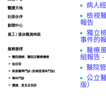
醫護天地
社區伙伴
新聞中心
員工 / 退休職員特區
服務捷徑
醫院聯網、醫院及醫療機構
急症室
家庭醫學門診 (前稱普通科門診)
專科門診
讚揚、意見及投訴