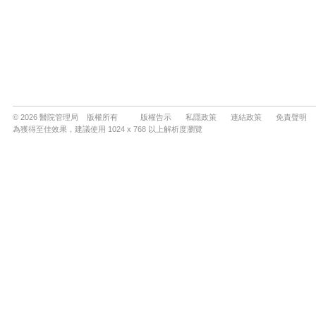
© 2026 醫院管理局 版權所有
版權告示
私隱政策
連結政策
免責聲明
為獲得至佳效果，建議使用 1024 x 768 以上解析度瀏覽