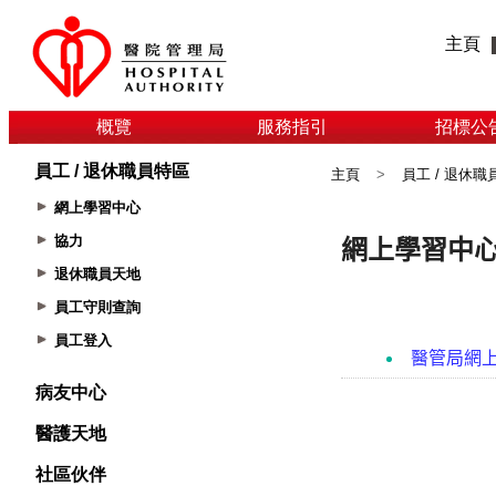
主頁
概覽
服務指引
招標公
員工 / 退休職員特區
主頁
>
員工 / 退休職
網上學習中心
協力
退休職員天地
員工守則查詢
員工登入
病友中心
醫護天地
社區伙伴