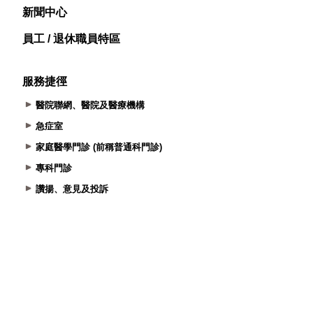
新聞中心
員工 / 退休職員特區
服務捷徑
醫院聯網、醫院及醫療機構
急症室
家庭醫學門診 (前稱普通科門診)
專科門診
讚揚、意見及投訴