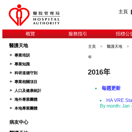
主頁
概覽
服務指引
招標公
醫護天地
主頁
>
醫護天地
>
專業培訓
年
專業知識
科研道德守則
專業相關項目
人口及健康統計
海外專業團體
本地專業團體
病友中心