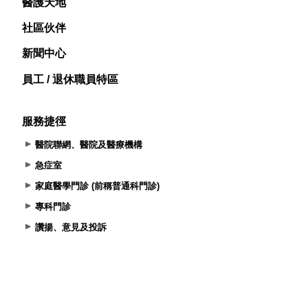
醫護天地
社區伙伴
新聞中心
員工 / 退休職員特區
服務捷徑
醫院聯網、醫院及醫療機構
急症室
家庭醫學門診 (前稱普通科門診)
專科門診
讚揚、意見及投訴