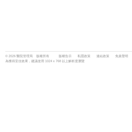
© 2026 醫院管理局 版權所有
版權告示
私隱政策
連結政策
免責聲明
為獲得至佳效果，建議使用 1024 x 768 以上解析度瀏覽