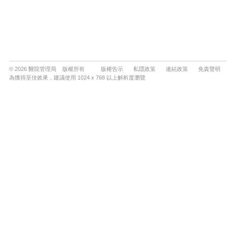
© 2026 醫院管理局 版權所有
版權告示
私隱政策
連結政策
免責聲明
為獲得至佳效果，建議使用 1024 x 768 以上解析度瀏覽