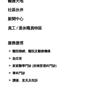
醫護天地
社區伙伴
新聞中心
員工 / 退休職員特區
服務捷徑
醫院聯網、醫院及醫療機構
急症室
家庭醫學門診 (前稱普通科門診)
專科門診
讚揚、意見及投訴