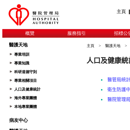
主頁
概覽
服務指引
招標公
醫護天地
主頁
>
醫護天地
>
專業培訓
專業知識
科研道德守則
專業相關項目
人口及健康統計
海外專業團體
本地專業團體
病友中心